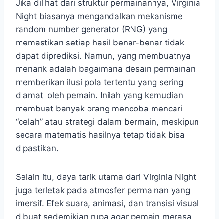
Jika dilihat dari struktur permainannya, Virginia
Night biasanya mengandalkan mekanisme
random number generator (RNG) yang
memastikan setiap hasil benar-benar tidak
dapat diprediksi. Namun, yang membuatnya
menarik adalah bagaimana desain permainan
memberikan ilusi pola tertentu yang sering
diamati oleh pemain. Inilah yang kemudian
membuat banyak orang mencoba mencari
“celah” atau strategi dalam bermain, meskipun
secara matematis hasilnya tetap tidak bisa
dipastikan.
Selain itu, daya tarik utama dari Virginia Night
juga terletak pada atmosfer permainan yang
imersif. Efek suara, animasi, dan transisi visual
dibuat sedemikian rupa agar pemain merasa