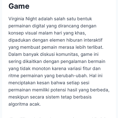
Game
Virginia Night adalah salah satu bentuk
permainan digital yang dirancang dengan
konsep visual malam hari yang khas,
dipadukan dengan elemen hiburan interaktif
yang membuat pemain merasa lebih terlibat.
Dalam banyak diskusi komunitas, game ini
sering dikaitkan dengan pengalaman bermain
yang tidak monoton karena variasi fitur dan
ritme permainan yang berubah-ubah. Hal ini
menciptakan kesan bahwa setiap sesi
permainan memiliki potensi hasil yang berbeda,
meskipun secara sistem tetap berbasis
algoritma acak.