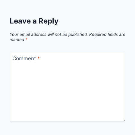
Leave a Reply
Your email address will not be published.
Required fields are
marked
*
Comment
*