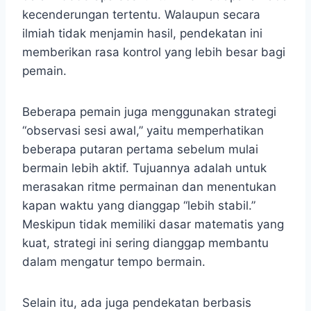
kecenderungan tertentu. Walaupun secara
ilmiah tidak menjamin hasil, pendekatan ini
memberikan rasa kontrol yang lebih besar bagi
pemain.
Beberapa pemain juga menggunakan strategi
“observasi sesi awal,” yaitu memperhatikan
beberapa putaran pertama sebelum mulai
bermain lebih aktif. Tujuannya adalah untuk
merasakan ritme permainan dan menentukan
kapan waktu yang dianggap “lebih stabil.”
Meskipun tidak memiliki dasar matematis yang
kuat, strategi ini sering dianggap membantu
dalam mengatur tempo bermain.
Selain itu, ada juga pendekatan berbasis