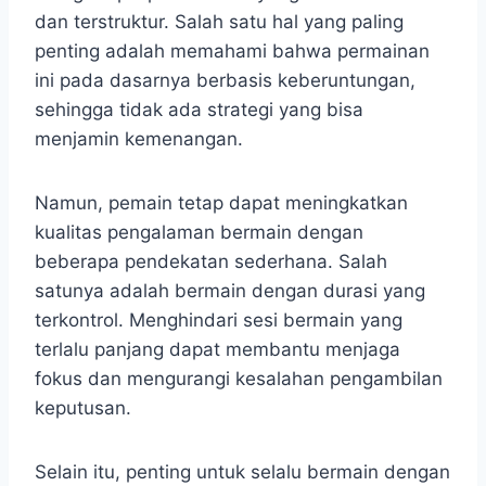
dan terstruktur. Salah satu hal yang paling
penting adalah memahami bahwa permainan
ini pada dasarnya berbasis keberuntungan,
sehingga tidak ada strategi yang bisa
menjamin kemenangan.
Namun, pemain tetap dapat meningkatkan
kualitas pengalaman bermain dengan
beberapa pendekatan sederhana. Salah
satunya adalah bermain dengan durasi yang
terkontrol. Menghindari sesi bermain yang
terlalu panjang dapat membantu menjaga
fokus dan mengurangi kesalahan pengambilan
keputusan.
Selain itu, penting untuk selalu bermain dengan