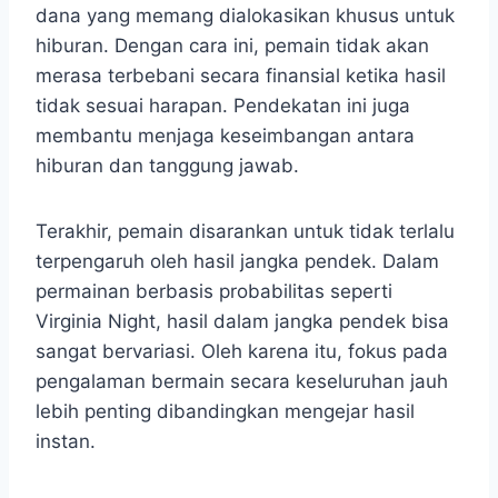
dana yang memang dialokasikan khusus untuk
hiburan. Dengan cara ini, pemain tidak akan
merasa terbebani secara finansial ketika hasil
tidak sesuai harapan. Pendekatan ini juga
membantu menjaga keseimbangan antara
hiburan dan tanggung jawab.
Terakhir, pemain disarankan untuk tidak terlalu
terpengaruh oleh hasil jangka pendek. Dalam
permainan berbasis probabilitas seperti
Virginia Night, hasil dalam jangka pendek bisa
sangat bervariasi. Oleh karena itu, fokus pada
pengalaman bermain secara keseluruhan jauh
lebih penting dibandingkan mengejar hasil
instan.