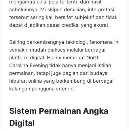
mengamati pola-pola tertentu dari hasil
sebelumnya. Meskipun demikian, interpretasi
tersebut sering kali bersifat subjektif dan tidak
dapat dijadikan dasar prediksi yang akurat.
Seiring berkembangnya teknologi, fenomena ini
semakin mudah diakses melalui berbagai
platform digital. Hal ini membuat North
Carolina Evening tidak hanya menjadi istilah
permainan, tetapi juga bagian dari budaya
hiburan online yang berkembang di berbagai
kalangan pengguna internet.
Sistem Permainan Angka
Digital