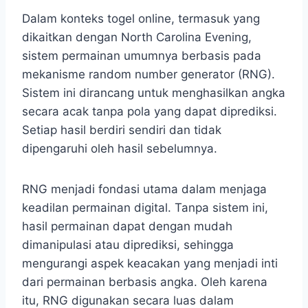
Dalam konteks togel online, termasuk yang
dikaitkan dengan North Carolina Evening,
sistem permainan umumnya berbasis pada
mekanisme random number generator (RNG).
Sistem ini dirancang untuk menghasilkan angka
secara acak tanpa pola yang dapat diprediksi.
Setiap hasil berdiri sendiri dan tidak
dipengaruhi oleh hasil sebelumnya.
RNG menjadi fondasi utama dalam menjaga
keadilan permainan digital. Tanpa sistem ini,
hasil permainan dapat dengan mudah
dimanipulasi atau diprediksi, sehingga
mengurangi aspek keacakan yang menjadi inti
dari permainan berbasis angka. Oleh karena
itu, RNG digunakan secara luas dalam