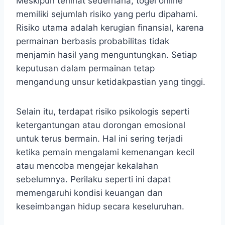
Meskipun terlihat sederhana, togel online
memiliki sejumlah risiko yang perlu dipahami.
Risiko utama adalah kerugian finansial, karena
permainan berbasis probabilitas tidak
menjamin hasil yang menguntungkan. Setiap
keputusan dalam permainan tetap
mengandung unsur ketidakpastian yang tinggi.
Selain itu, terdapat risiko psikologis seperti
ketergantungan atau dorongan emosional
untuk terus bermain. Hal ini sering terjadi
ketika pemain mengalami kemenangan kecil
atau mencoba mengejar kekalahan
sebelumnya. Perilaku seperti ini dapat
memengaruhi kondisi keuangan dan
keseimbangan hidup secara keseluruhan.