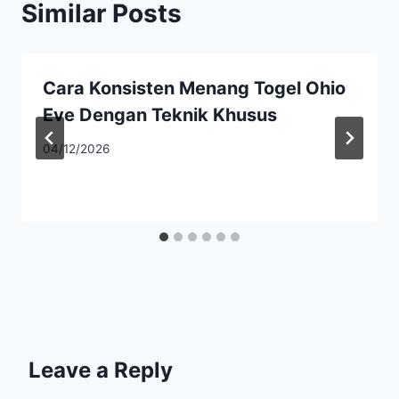
Similar Posts
Cara Konsisten Menang Togel Ohio
Eve Dengan Teknik Khusus
04/12/2026
Leave a Reply