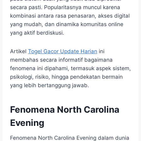
secara pasti. Popularitasnya muncul karena
kombinasi antara rasa penasaran, akses digital
yang mudah, dan dinamika komunitas online
yang aktif berdiskusi.
Artikel
Togel Gacor Update Harian
ini
membahas secara informatif bagaimana
fenomena ini dipahami, termasuk aspek sistem,
psikologi, risiko, hingga pendekatan bermain
yang lebih bertanggung jawab.
Fenomena North Carolina
Evening
Fenomena North Carolina Evening dalam dunia