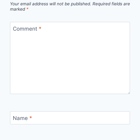
Your email address will not be published.
Required fields are
marked
*
Comment
*
Name
*