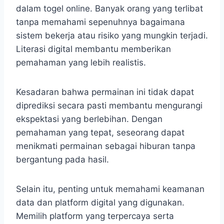
dalam togel online. Banyak orang yang terlibat
tanpa memahami sepenuhnya bagaimana
sistem bekerja atau risiko yang mungkin terjadi.
Literasi digital membantu memberikan
pemahaman yang lebih realistis.
Kesadaran bahwa permainan ini tidak dapat
diprediksi secara pasti membantu mengurangi
ekspektasi yang berlebihan. Dengan
pemahaman yang tepat, seseorang dapat
menikmati permainan sebagai hiburan tanpa
bergantung pada hasil.
Selain itu, penting untuk memahami keamanan
data dan platform digital yang digunakan.
Memilih platform yang terpercaya serta