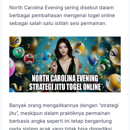
a
h
k
e
e
i
h
c
a
y
l
s
n
a
North Carolina Evening sering disebut dalam
e
t
p
e
s
e
r
berbagai pembahasan mengenai togel online
b
s
e
g
e
e
sebagai salah satu istilah sesi permainan.
o
A
r
n
o
p
a
g
k
p
m
e
r
Banyak orang mengaitkannya dengan “strategi
jitu”, meskipun dalam praktiknya permainan
berbasis angka seperti ini tetap bergantung
pada sistem acak yang tidak bisa diprediksi