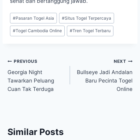
sehat dan bertanggung jawab.
Post
#
Pasaran Togel Asia
#
Situs Togel Terpercaya
Tags:
#
Togel Cambodia Online
#
Tren Togel Terbaru
Post
PREVIOUS
NEXT
Georgia Night
Bullseye Jadi Andalan
navigation
Tawarkan Peluang
Baru Pecinta Togel
Cuan Tak Terduga
Online
Similar Posts