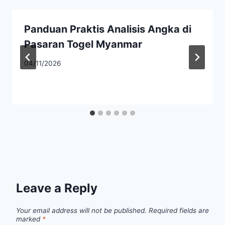
Panduan Praktis Analisis Angka di
Pasaran Togel Myanmar
04/11/2026
Leave a Reply
Your email address will not be published.
Required fields are
marked
*