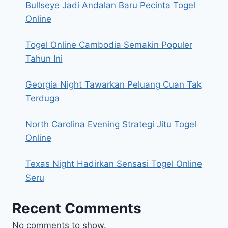
Bullseye Jadi Andalan Baru Pecinta Togel
Online
Togel Online Cambodia Semakin Populer
Tahun Ini
Georgia Night Tawarkan Peluang Cuan Tak
Terduga
North Carolina Evening Strategi Jitu Togel
Online
Texas Night Hadirkan Sensasi Togel Online
Seru
Recent Comments
No comments to show.