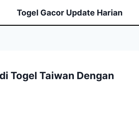
Togel Gacor Update Harian
di Togel Taiwan Dengan