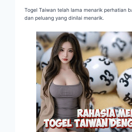
a
h
k
e
e
i
h
c
a
y
l
s
n
a
Togel Taiwan telah lama menarik perhatian 
e
t
p
e
s
e
r
dan peluang yang dinilai menarik.
b
s
e
g
e
e
o
A
r
n
o
p
a
g
k
p
m
e
r