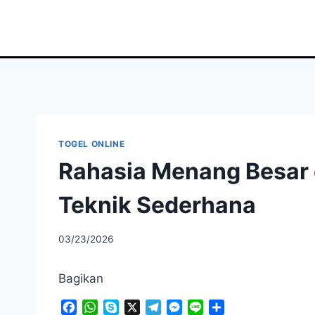
Skip
to
content
TOGEL ONLINE
Rahasia Menang Besar 
Teknik Sederhana
03/23/2026
Bagikan
F
W
S
X
T
M
L
S