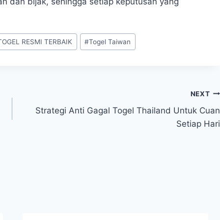
h dan bijak, sehingga setiap keputusan yang
TOGEL RESMI TERBAIK
#
Togel Taiwan
NEXT
Strategi Anti Gagal Togel Thailand Untuk Cuan
Setiap Hari