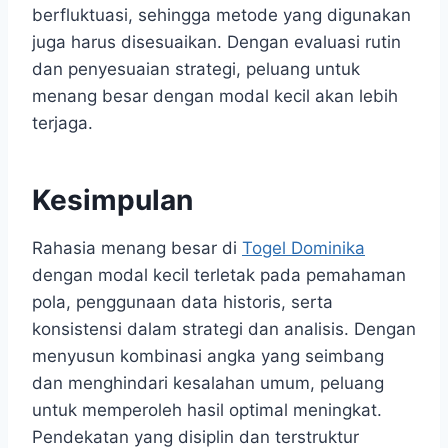
berfluktuasi, sehingga metode yang digunakan
juga harus disesuaikan. Dengan evaluasi rutin
dan penyesuaian strategi, peluang untuk
menang besar dengan modal kecil akan lebih
terjaga.
Kesimpulan
Rahasia menang besar di
Togel Dominika
dengan modal kecil terletak pada pemahaman
pola, penggunaan data historis, serta
konsistensi dalam strategi dan analisis. Dengan
menyusun kombinasi angka yang seimbang
dan menghindari kesalahan umum, peluang
untuk memperoleh hasil optimal meningkat.
Pendekatan yang disiplin dan terstruktur