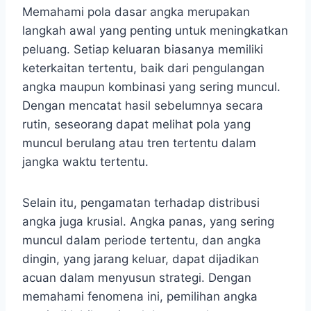
Memahami pola dasar angka merupakan
langkah awal yang penting untuk meningkatkan
peluang. Setiap keluaran biasanya memiliki
keterkaitan tertentu, baik dari pengulangan
angka maupun kombinasi yang sering muncul.
Dengan mencatat hasil sebelumnya secara
rutin, seseorang dapat melihat pola yang
muncul berulang atau tren tertentu dalam
jangka waktu tertentu.
Selain itu, pengamatan terhadap distribusi
angka juga krusial. Angka panas, yang sering
muncul dalam periode tertentu, dan angka
dingin, yang jarang keluar, dapat dijadikan
acuan dalam menyusun strategi. Dengan
memahami fenomena ini, pemilihan angka