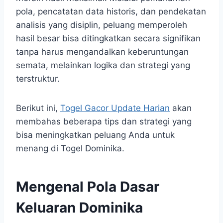
pola, pencatatan data historis, dan pendekatan
analisis yang disiplin, peluang memperoleh
hasil besar bisa ditingkatkan secara signifikan
tanpa harus mengandalkan keberuntungan
semata, melainkan logika dan strategi yang
terstruktur.
Berikut ini,
Togel Gacor Update Harian
akan
membahas beberapa tips dan strategi yang
bisa meningkatkan peluang Anda untuk
menang di Togel Dominika.
Mengenal Pola Dasar
Keluaran Dominika