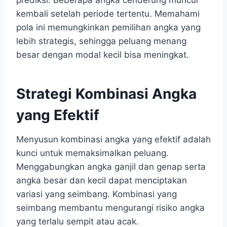
prediksi. Beberapa angka cenderung muncul
kembali setelah periode tertentu. Memahami
pola ini memungkinkan pemilihan angka yang
lebih strategis, sehingga peluang menang
besar dengan modal kecil bisa meningkat.
Strategi Kombinasi Angka
yang Efektif
Menyusun kombinasi angka yang efektif adalah
kunci untuk memaksimalkan peluang.
Menggabungkan angka ganjil dan genap serta
angka besar dan kecil dapat menciptakan
variasi yang seimbang. Kombinasi yang
seimbang membantu mengurangi risiko angka
yang terlalu sempit atau acak.