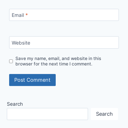
Email
*
Website
Save my name, email, and website in this
browser for the next time I comment.
Search
Search