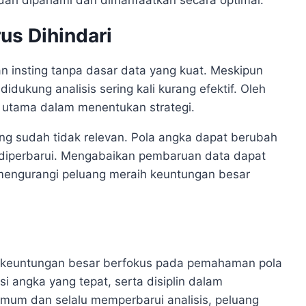
udah dipahami dan dimanfaatkan secara optimal.
s Dihindari
 insting tanpa dasar data yang kuat. Meskipun
idukung analisis sering kali kurang efektif. Oleh
an utama dalam menentukan strategi.
ng sudah tidak relevan. Pola angka dapat berubah
lu diperbarui. Mengabaikan pembaruan data dapat
 mengurangi peluang meraih keuntungan besar
 keuntungan besar berfokus pada pemahaman pola
asi angka yang tepat, serta disiplin dalam
mum dan selalu memperbarui analisis, peluang