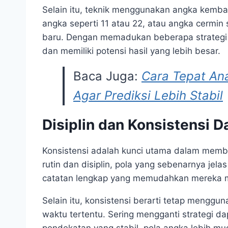
Selain itu, teknik menggunakan angka kembar
angka seperti 11 atau 22, atau angka cermin
baru. Dengan memadukan beberapa strategi s
dan memiliki potensi hasil yang lebih besar.
Baca Juga:
Cara Tepat An
Agar Prediksi Lebih Stabil
Disiplin dan Konsistensi D
Konsistensi adalah kunci utama dalam memb
rutin dan disiplin, pola yang sebenarnya jela
catatan lengkap yang memudahkan mereka m
Selain itu, konsistensi berarti tetap mengg
waktu tertentu. Sering mengganti strategi d