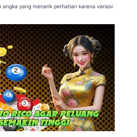
n angka yang menarik perhatian karena variasi