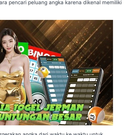
ara pencari peluang angka karena dikenal memiliki
rgerakan angka dari waktu ke waktu untuk