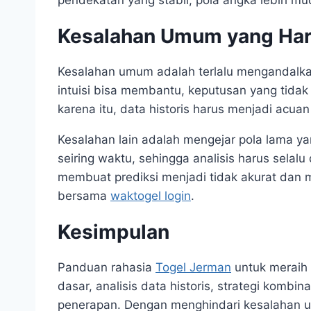
pendekatan yang stabil, pola angka lebih m
Kesalahan Umum yang Haru
Kesalahan umum adalah terlalu mengandalkan
intuisi bisa membantu, keputusan yang tidak d
karena itu, data historis harus menjadi acu
Kesalahan lain adalah mengejar pola lama ya
seiring waktu, sehingga analisis harus sela
membuat prediksi menjadi tidak akurat dan
bersama
waktogel login
.
Kesimpulan
Panduan rahasia
Togel Jerman
untuk meraih
dasar, analisis data historis, strategi kombin
penerapan. Dengan menghindari kesalahan u