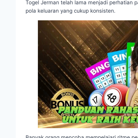
Togel Jerman telah lama menjadi perhatian p
pola keluaran yang cukup konsisten.
Banyak orang mencoba mempelajari ritme pe