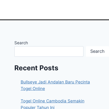
Search
Search
Recent Posts
Bullseye Jadi Andalan Baru Pecinta
Togel Online
Togel Online Cambodia Semakin
Populer Tahun Ini