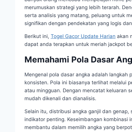
merumuskan strategi yang lebih terarah. De
serta analisis yang matang, peluang untuk m
signifikan dengan pendekatan yang logis dan 
Berikut ini,
Togel Gacor Update Harian
akan m
dapat anda terapkan untuk meriah jackpot be
Memahami Pola Dasar An
Mengenal pola dasar angka adalah langkah 
konsisten. Pola ini biasanya terlihat melalu
atau mingguan. Dengan mencatat keluaran s
mudah dikenali dan dianalisis.
Selain itu, distribusi angka ganjil dan genap,
indikator penting. Keseimbangan kombinasi i
membantu dalam memilih angka yang berpoten