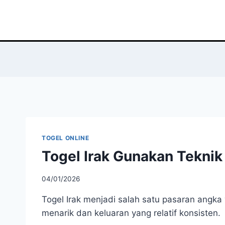
Skip
to
content
TOGEL ONLINE
Togel Irak Gunakan Teknik I
04/01/2026
Togel Irak menjadi salah satu pasaran angka
menarik dan keluaran yang relatif konsisten.