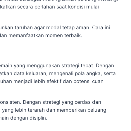
katkan secara perlahan saat kondisi mulai
runkan taruhan agar modal tetap aman. Cara ini
dan memanfaatkan momen terbaik.
main yang menggunakan strategi tepat. Dengan
an data keluaran, mengenali pola angka, serta
uhan menjadi lebih efektif dan potensi cuan
konsisten. Dengan strategi yang cerdas dan
n yang lebih terarah dan memberikan peluang
in dengan disiplin.