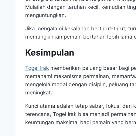
Mulailah dengan taruhan kecil, kemudian ting
menguntungkan.
Jika mengalami kekalahan berturut-turut, tu
memungkinkan pemain bertahan lebih lama 
Kesimpulan
Togel Irak
memberikan peluang besar bagi pe
memahami mekanisme permainan, memanfaatk
mengelola modal dengan disiplin, peluang tar
meningkat.
Kunci utama adalah tetap sabar, fokus, dan 
terencana, Togel Irak bisa menjadi permaina
keuntungan maksimal bagi pemain yang berma