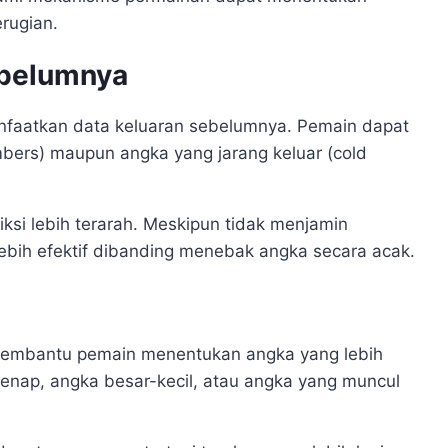
erugian.
ebelumnya
manfaatkan data keluaran sebelumnya. Pemain dapat
bers) maupun angka yang jarang keluar (cold
ksi lebih terarah. Meskipun tidak menjamin
ebih efektif dibanding menebak angka secara acak.
a membantu pemain menentukan angka yang lebih
-genap, angka besar-kecil, atau angka yang muncul