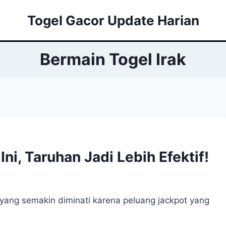
Togel Gacor Update Harian
Bermain Togel Irak
ni, Taruhan Jadi Lebih Efektif!
 yang semakin diminati karena peluang jackpot yang