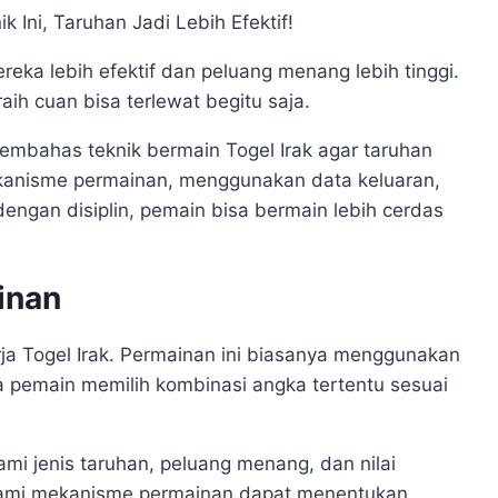
eka lebih efektif dan peluang menang lebih tinggi.
aih cuan bisa terlewat begitu saja.
embahas teknik bermain Togel Irak agar taruhan
kanisme permainan, menggunakan data keluaran,
engan disiplin, pemain bisa bermain lebih cerdas
inan
a Togel Irak. Permainan ini biasanya menggunakan
a pemain memilih kombinasi angka tertentu sesuai
mi jenis taruhan, peluang menang, dan nilai
hami mekanisme permainan dapat menentukan