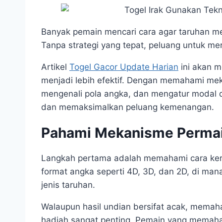
Banyak pemain mencari cara agar taruhan mer
Tanpa strategi yang tepat, peluang untuk mer
Artikel
Togel Gacor Update Harian
ini akan m
menjadi lebih efektif. Dengan memahami me
mengenali pola angka, dan mengatur modal d
dan memaksimalkan peluang kemenangan.
Pahami Mekanisme Perma
Langkah pertama adalah memahami cara kerj
format angka seperti 4D, 3D, dan 2D, di man
jenis taruhan.
Walaupun hasil undian bersifat acak, memaha
hadiah sangat penting. Pemain yang mema