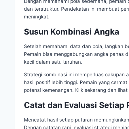
Dengan memahami pola sederhana, pemain da
dan terstruktur. Pendekatan ini membuat pe
meningkat.
Susun Kombinasi Angka
Setelah memahami data dan pola, langkah b
Pemain bisa menggabungkan angka panas dan
kecil dalam satu taruhan.
Strategi kombinasi ini memperluas cakupan 
hasil positif lebih tinggi. Pemain yang cer
potensi kemenangan. Klik sekarang dan lihat 
Catat dan Evaluasi Setiap 
Mencatat hasil setiap putaran memungkinka
Dengan catatan rapi, evaluasi strategi menja